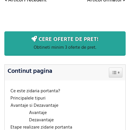
Articol Precedent
Articol Urmator
Navigare
Precedent
Urmator
în
articole
CERE OFERTE DE PRET!
Obtineti minim 3 oferte de pret.
Continut pagina
Toggle Ta
Ce este zidaria portanta?
Principalele tipuri
Avantaje si Dezavantaje
Avantaje
Dezavantaje
Etape realizare zidarie portanta