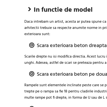
In functie de model
Daca intrebam un artist, acesta ar putea spune ca l
arhitectii trebuie sa respecte anumite norme in pr
exterioara sunt:
Scara exterioara beton dreapta
Scarile drepte nu isi modifica directia. Acest lucr
unghi. Adesea, astfel de scari se preteaza pentru 
Scara exterioara beton pe dou
Rampele sunt elementele inclinate peste care se 
trepte pe o rampa sa fie 18 pentru cladirile industr
multe rampe pot fi drepte, in forma de U sau de L 