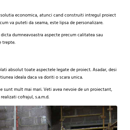
 solutia economica, atunci cand construiti intregul proiect
cum va puteti da seama, este lipsa de personalizare.
tea dicta dumneavoastra aspecte precum calitatea sau
e trepte.
lati absolut toate aspectele legate de proiect. Asadar, desi
tiunea ideala daca va doriti o scara unica.
ate sunt mult mai mari. Veti avea nevoie de un proiectant,
ealizati cofrajul, s.a.m.d.