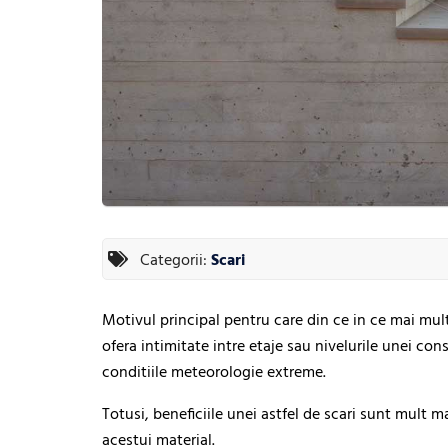
Categorii:
Scari
Motivul principal pentru care din ce in ce mai mult
ofera intimitate intre etaje sau nivelurile unei const
conditiile meteorologie extreme.
Totusi, beneficiile unei astfel de scari sunt mult
acestui material.