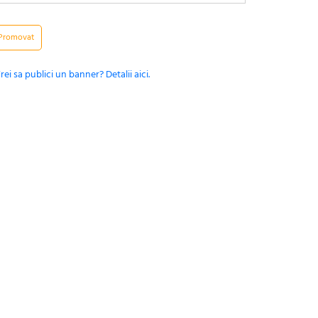
Promovat
rei sa publici un banner? Detalii aici.