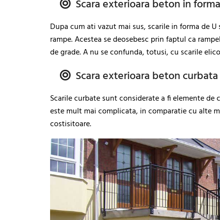
Scara exterioara beton in form
Dupa cum ati vazut mai sus, scarile in forma de U
rampe. Acestea se deosebesc prin faptul ca rampele
de grade. A nu se confunda, totusi, cu scarile elic
Scara exterioara beton curbata
Scarile curbate sunt considerate a fi elemente de 
este mult mai complicata, in comparatie cu alte m
costisitoare.