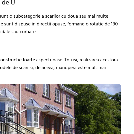
a de U
 sunt o subcategorie a scarilor cu doua sau mai multe
 sunt dispuse in directii opuse, formand o rotatie de 180
oidale sau curbate.
constructie foarte aspectuoase. Totusi, realizarea acestora
odele de scari si, de aceea, manopera este mult mai