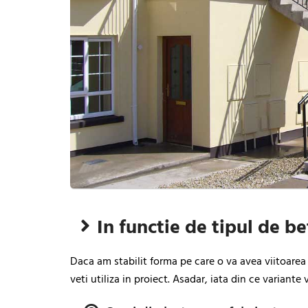
In functie de tipul de b
Daca am stabilit forma pe care o va avea viitoarea
veti utiliza in proiect. Asadar, iata din ce variante