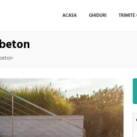
ACASA
GHIDURI
TRIMITE
 beton
 beton