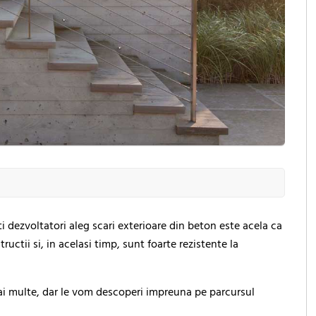
i dezvoltatori aleg scari exterioare din beton este acela ca
ructii si, in acelasi timp, sunt foarte rezistente la
 mai multe, dar le vom descoperi impreuna pe parcursul