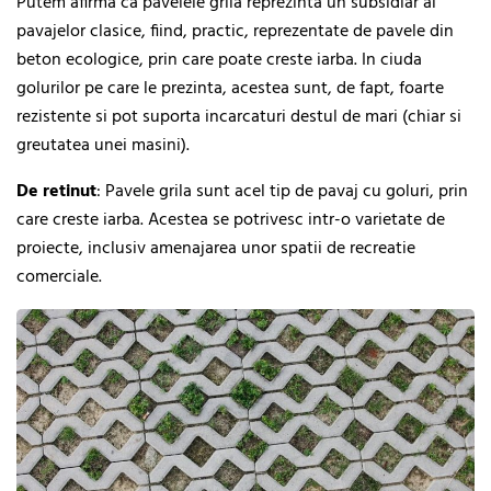
Putem afirma ca pavelele grila reprezinta un subsidiar al
pavajelor clasice, fiind, practic, reprezentate de pavele din
beton ecologice, prin care poate creste iarba. In ciuda
golurilor pe care le prezinta, acestea sunt, de fapt, foarte
rezistente si pot suporta incarcaturi destul de mari (chiar si
greutatea unei masini).
De
retinut
: Pavele grila sunt acel tip de pavaj cu goluri, prin
care creste iarba. Acestea se potrivesc intr-o varietate de
proiecte, inclusiv amenajarea unor spatii de recreatie
comerciale.