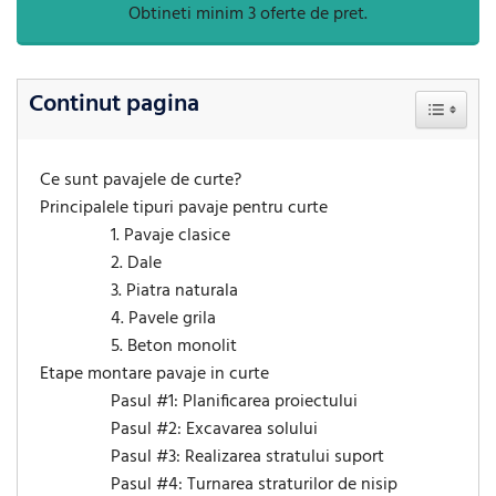
Obtineti minim 3 oferte de pret.
Continut pagina
Toggle Ta
Ce sunt pavajele de curte?
Principalele tipuri pavaje pentru curte
1. Pavaje clasice
2. Dale
3. Piatra naturala
4. Pavele grila
5. Beton monolit
Etape montare pavaje in curte
Pasul #1: Planificarea proiectului
Pasul #2: Excavarea solului
Pasul #3: Realizarea stratului suport
Pasul #4: Turnarea straturilor de nisip