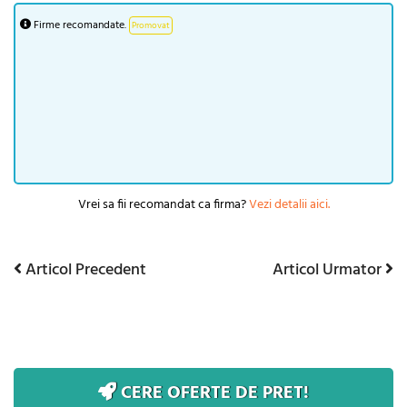
Firme recomandate.
Promovat
Vrei sa fii recomandat ca firma?
Vezi detalii aici.
Articol
Articol
Articol Precedent
Articol Urmator
Navigare
Precedent
Urmator
în
articole
CERE OFERTE DE PRET!