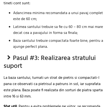
tineti cont sunt:
Adancimea minima recomandata a unui pavaj complet
este de 60 cm;
Latimea santului trebuie sa fie cu 60 – 80 cm mai mare
decat cea a pavajului in forma sa finala;
Baza santului trebuie compactata foarte bine, pentru a
ajunge perfect plana.
Pasul #3: Realizarea stratului
suport
La baza santului, turnati un strat de pietris si compactati-l
pana ce observati ca pietrisul a patruns in sol, iar suprafata
este plana.
Baza poate fi realizata din sorturi de piatra sparta
intre 16 si 63 mm.
Sfat
util
: Pentru a evita problemele pe viitor, se recomanda