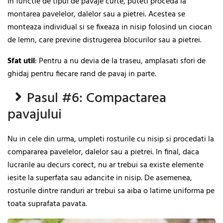
In functie de tipul de pavaje curte, puteti proceda la
montarea pavelelor, dalelor sau a pietrei. Acestea se
monteaza individual si se fixeaza in nisip folosind un ciocan
de lemn, care previne distrugerea blocurilor sau a pietrei.
Sfat
util
: Pentru a nu devia de la traseu, amplasati sfori de
ghidaj pentru fiecare rand de pavaj in parte.
Pasul #6: Compactarea
pavajului
Nu in cele din urma, umpleti rosturile cu nisip si procedati la
compararea pavelelor, dalelor sau a pietrei. In final, daca
lucrarile au decurs corect, nu ar trebui sa existe elemente
iesite la superfata sau adancite in nisip. De asemenea,
rosturile dintre randuri ar trebui sa aiba o latime uniforma pe
toata suprafata pavata.