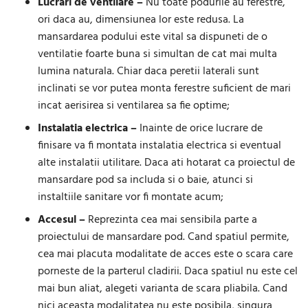
Lucrari de ventilare –
Nu toate podurile au ferestre,
ori daca au, dimensiunea lor este redusa. La
mansardarea podului este vital sa dispuneti de o
ventilatie foarte buna si simultan de cat mai multa
lumina naturala. Chiar daca peretii laterali sunt
inclinati se vor putea monta ferestre suficient de mari
incat aerisirea si ventilarea sa fie optime;
Instalatia electrica –
Inainte de orice lucrare de
finisare va fi montata instalatia electrica si eventual
alte instalatii utilitare. Daca ati hotarat ca proiectul de
mansardare pod sa includa si o baie, atunci si
instaltiile sanitare vor fi montate acum;
Accesul –
Reprezinta cea mai sensibila parte a
proiectului de mansardare pod. Cand spatiul permite,
cea mai placuta modalitate de acces este o scara care
porneste de la parterul cladirii. Daca spatiul nu este cel
mai bun aliat, alegeti varianta de scara pliabila. Cand
nici aceasta modalitatea nu este posibila, singura