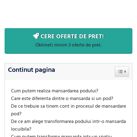
Navigare
Precedent
Urmator
în
articole
CERE OFERTE DE PRET!
Obtineti minim 3 oferte de pret.
Continut pagina
Toggle Ta
Cum putem realiza mansardarea podului?
Care este diferenta dintre o mansarda si un pod?
De ce trebuie sa tinem cont in procesul de mansardare
pod?
De ce am alege transformarea podului intr-o mansarda
locuibila?