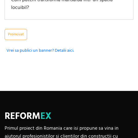
Cum putem transforma mansarda intr-un spatiu
locuibil?
Promovat
Vrei sa publici un banner? Detalii aici.
REFORM
EX
Primul proiect din Romania care isi propune sa vina in
ajutorul profesionistilor si clientilor din constructii cu