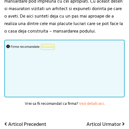
mansardare pod impreuna cu cei apropiati. Cu aceast desen
si masuratori vizitati un arhitect si expuneti dorinta pe care
o aveti. De aici sunteti deja cu un pas mai aproape de a
realiza una dintre cele mai placute lucrari care se pot face la
o casa deja construita – mansardarea podului.
Firme recomandate.
Promovat
Vrei sa fii recomandat ca firma?
Vezi detalii aici.
Articol
Articol
Articol Precedent
Articol Urmator