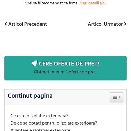
Vrei sa fii recomandat ca firma?
Vezi detalii aici.
Articol
Articol
Articol Precedent
Articol Urmator
Navigare
Precedent
Urmator
în
articole
CERE OFERTE DE PRET!
Obtineti minim 3 oferte de pret.
Continut pagina
Toggle Ta
Ce este o izolatie exterioara?
De ce sa optati pentru o izolare exterioara?
Avantajele izolatiei exterioare