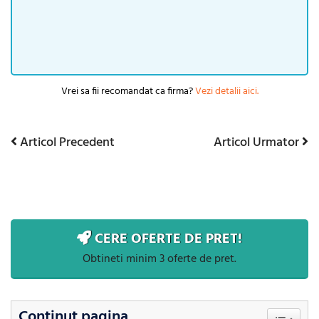
Vrei sa fii recomandat ca firma?
Vezi detalii aici.
Articol
Articol
Articol Precedent
Articol Urmator
Navigare
Precedent
Urmator
în
articole
CERE OFERTE DE PRET!
Obtineti minim 3 oferte de pret.
Continut pagina
Toggle Ta