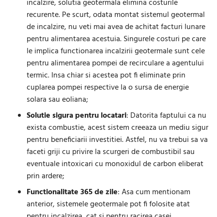
incalzire, solutia geotermala elimina costurile
recurente. Pe scurt, odata montat sistemul geotermal
de incalzire, nu veti mai avea de achitat facturi lunare
pentru alimentarea acestuia. Singurele costuri pe care
le implica functionarea incalzirii geotermale sunt cele
pentru alimentarea pompei de recirculare a agentului
termic. Insa chiar si acestea pot fi eliminate prin
cuplarea pompei respective la o sursa de energie
solara sau eoliana;
Solutie sigura pentru locatari
: Datorita faptului ca nu
exista combustie, acest sistem creeaza un mediu sigur
pentru beneficiarii investitiei. Astfel, nu va trebui sa va
faceti griji cu privire la scurgeri de combustibil sau
eventuale intoxicari cu monoxidul de carbon eliberat
prin ardere;
Functionalitate 365 de zile
: Asa cum mentionam
anterior, sistemele geotermale pot fi folosite atat
pentru incalzirea, cat si pentru racirea casei,