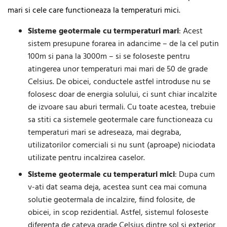
mari si cele care functioneaza la temperaturi mici.
Sisteme geotermale cu termperaturi mari
: Acest
sistem presupune forarea in adancime – de la cel putin
100m si pana la 3000m – si se foloseste pentru
atingerea unor temperaturi mai mari de 50 de grade
Celsius. De obicei, conductele astfel introduse nu se
folosesc doar de energia solului, ci sunt chiar incalzite
de izvoare sau aburi termali. Cu toate acestea, trebuie
sa stiti ca sistemele geotermale care functioneaza cu
temperaturi mari se adreseaza, mai degraba,
utilizatorilor comerciali si nu sunt (aproape) niciodata
utilizate pentru incalzirea caselor.
Sisteme geotermale cu temperaturi mici
: Dupa cum
v-ati dat seama deja, acestea sunt cea mai comuna
solutie geotermala de incalzire, fiind folosite, de
obicei, in scop rezidential. Astfel, sistemul foloseste
diferenta de cateva grade Celsius dintre sol si exterior