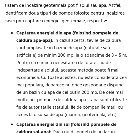
sistem de incalzire geotermala pot fi solul sau apa. Astfel,
identificam doua tipuri de pompe folosite pentru incalzirea
casei prin captarea energiei geotermale, respectiv:
Captarea energiei din apa (folosind pompele de
caldura apa-apa)
: In cazul acesta, tevile de caldura
sunt amplasate in bazine de apa (naturale sau
artificiale) de minim 200 mp, la o adancime de 3 – 5 m.
Pentru ca elimina necesitatea de forare sau de
indepartare a solului, aceasta metoda poate fi mai
economica. Cu toate acestea, nu este considerata cea
mai populara, deoarece nu orice gospodarie dispune
de un bazin cu apa de cel putin 200 mp. De cele mai
multe ori, pompele de caldura apa – apa sunt utilizate
fie de autoritatile statului, fie de companiile mari, cu
acces la o sursa de apa (marina, geotermala, etc.).
Captarea energiei din sol (folosind pompele de
caldura sol-apa)
: Daca nu dispuneti de un lac in