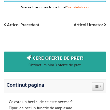
Vrei sa fii recomandat ca firma?
Vezi detalii aici.
Articol
Articol
Articol Precedent
Articol Urmator
Navigare
Precedent
Urmator
în
articole
CERE OFERTE DE PRET!
Obtineti minim 3 oferte de pret.
Continut pagina
Toggle Ta
Ce este un beci si de ce este necesar?
Tipuri de beci in functie de amplasare