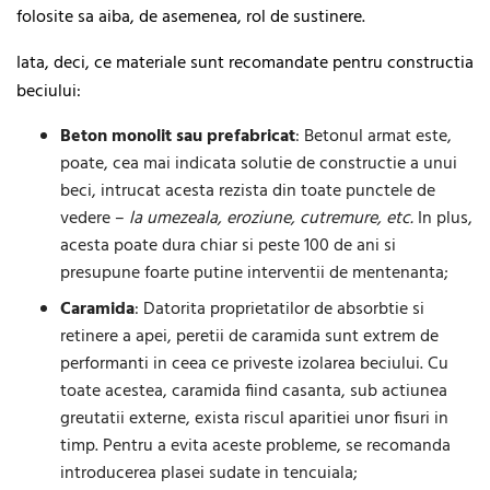
folosite sa aiba, de asemenea, rol de sustinere.
Iata, deci, ce materiale sunt recomandate pentru constructia
beciului:
Beton monolit sau prefabricat
: Betonul armat este,
poate, cea mai indicata solutie de constructie a unui
beci, intrucat acesta rezista din toate punctele de
vedere –
la umezeala, eroziune, cutremure, etc.
In plus,
acesta poate dura chiar si peste 100 de ani si
presupune foarte putine interventii de mentenanta;
Caramida
: Datorita proprietatilor de absorbtie si
retinere a apei, peretii de caramida sunt extrem de
performanti in ceea ce priveste izolarea beciului. Cu
toate acestea, caramida fiind casanta, sub actiunea
greutatii externe, exista riscul aparitiei unor fisuri in
timp. Pentru a evita aceste probleme, se recomanda
introducerea plasei sudate in tencuiala;