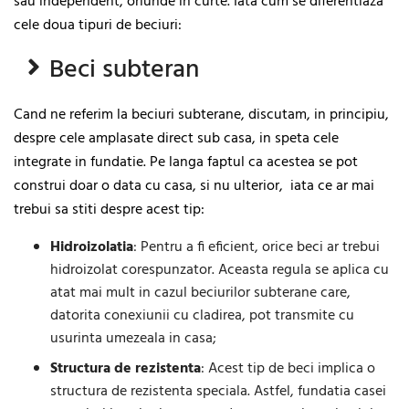
sau independent, oriunde in curte. Iata cum se diferentiaza
cele doua tipuri de beciuri:
Beci subteran
Cand ne referim la beciuri subterane, discutam, in principiu,
despre cele amplasate direct sub casa, in speta cele
integrate in fundatie. Pe langa faptul ca acestea se pot
construi doar o data cu casa, si nu ulterior, iata ce ar mai
trebui sa stiti despre acest tip:
Hidroizolatia
: Pentru a fi eficient, orice beci ar trebui
hidroizolat corespunzator. Aceasta regula se aplica cu
atat mai mult in cazul beciurilor subterane care,
datorita conexiunii cu cladirea, pot transmite cu
usurinta umezeala in casa;
Structura de rezistenta
: Acest tip de beci implica o
structura de rezistenta speciala. Astfel, fundatia casei