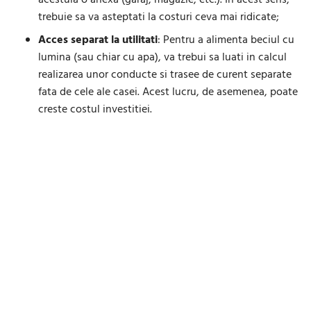
acestuia o anexa (garaj, magazie, etc.). In acest sens,
trebuie sa va asteptati la costuri ceva mai ridicate;
Acces separat la utilitati
: Pentru a alimenta beciul cu
lumina (sau chiar cu apa), va trebui sa luati in calcul
realizarea unor conducte si trasee de curent separate
fata de cele ale casei. Acest lucru, de asemenea, poate
creste costul investitiei.