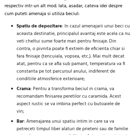
respectiv intr-un alt mod. Iata, asadar, cateva idei despre
cum puteti amenaja si utiliza beciul:
Spatiu de depozitare
: In cazul amenajarii unui beci cu
aceasta destinatie, principalul avantaj este acela ca nu
veti cheltui sume foarte mari pentru finisaje. Din
contra, o pivnita poate fi extrem de eficienta chiar si
fara finisaje (tencuiala, vopsea, etc.). Mai mult decat
atat, pentru ca se afla sub pamant, temperatura va fi
constanta pe tot parcursul anului, indiferent de
conditiile atmosferice exterioare;
Crama
: Pentru a transforma beciul in crama, va
recomandam finisarea peretilor cu caramida. Acest
aspect rustic se va imbina perfect cu butoaiele de
vin;
Bar
: Amenajarea unui spatiu intim in care sa va
petreceti timpul liber alaturi de prieteni sau de familie