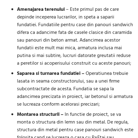
Amenajarea terenului
– Este primul pas de care
depinde inceperea lucrarilor, in speta a saparii
fundatiei. Fundatiile pentru case din panouri sandwich
difera ca adancime fata de casele clasice din caramida
sau panouri din beton armat. Adancimea acestor
fundatii este mult mai mica, armatura inclusa mai
putina si mai subtire, lucruri datorate greutatii reduse
a peretilor si acoperisului construit cu aceste panouri;
Saparea si turnarea fundatiei –
Operatiunea trebuie
lasata in seama constructorului, sau a unei firme
subcontractate de acesta. Fundatia se sapa la
adancimea precizata in proiect, iar betonul si armatura
se lucreaza conform acelorasi precizari;
Montarea structurii –
In functie de proiect, se va
monta o structura din lemn sau din metal. De regula,
structura din metal pentru case panouri sandwich este
folosita cand se lucreaza o casa cu P+Etaj sau