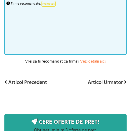
Firme recomandate.
Promovat
Vrei sa fii recomandat ca firma?
Vezi detalii aici.
Articol
Articol
Articol Precedent
Articol Urmator
Navigare
Precedent
Urmator
în
articole
CERE OFERTE DE PRET!
Obtineti minim 3 oferte de pret.