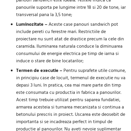
panouri sandwich este ideala. Testele indica ca
panourile suporta pe lungime intre 18 si 20 de tone, iar
transversal pana la 3,5 tone;
Luminozitate –
Aceste case panouri sandwich pot
include pereti cu ferestre mari. Restrictiile de
proiectare nu sunt atat de drastice precum la cele din
caramida. Iluminarea naturala conduce la diminuarea
consumului de energie electrica pe timp de iarna si
induce o stare de bine locatarilor;
Termen de executie –
Pentru suprafete utile comune,
in principiu case de locuit, termenul de executie nu va
depasi 3 luni. In pratica, cea mai mare parte din timp
este consumata cu productia in fabrica a panourilor.
Acest timp trebuie utilizat pentru saparea fundatiei,
armarea acesteia si turnarea mecanizata si continua a
betonului prescris in proiect. Uscarea este deosebit de
importanta si se incadreaza perfect in timpul de
productie al panourilor. Nu aveti nevoie suplimentar