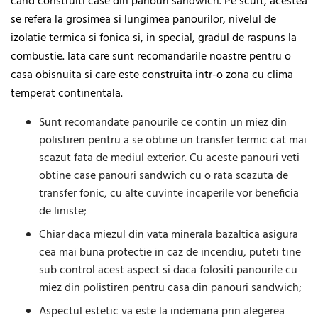
cand construiti case din panouri sandwich. Pe scurt, acestea
se refera la grosimea si lungimea panourilor, nivelul de
izolatie termica si fonica si, in special, gradul de raspuns la
combustie. Iata care sunt recomandarile noastre pentru o
casa obisnuita si care este construita intr-o zona cu clima
temperat continentala.
Sunt recomandate panourile ce contin un miez din
polistiren pentru a se obtine un transfer termic cat mai
scazut fata de mediul exterior. Cu aceste panouri veti
obtine case panouri sandwich cu o rata scazuta de
transfer fonic, cu alte cuvinte incaperile vor beneficia
de liniste;
Chiar daca miezul din vata minerala bazaltica asigura
cea mai buna protectie in caz de incendiu, puteti tine
sub control acest aspect si daca folositi panourile cu
miez din polistiren pentru casa din panouri sandwich;
Aspectul estetic va este la indemana prin alegerea