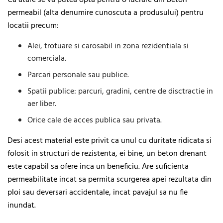
Ca atare se va putea opta pentru o lucrare din beton
permeabil (alta denumire cunoscuta a produsului) pentru
locatii precum:
Alei, trotuare si carosabil in zona rezidentiala si
comerciala.
Parcari personale sau publice.
Spatii publice: parcuri, gradini, centre de disctractie in
aer liber.
Orice cale de acces publica sau privata.
Desi acest material este privit ca unul cu duritate ridicata si
folosit in structuri de rezistenta, ei bine, un beton drenant
este capabil sa ofere inca un beneficiu. Are suficienta
permeabilitate incat sa permita scurgerea apei rezultata din
ploi sau deversari accidentale, incat pavajul sa nu fie
inundat.