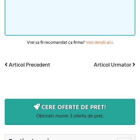
Vrei sa fii recomandat ca firma?
Vezi detalii aici.
Articol
Articol
Articol Precedent
Articol Urmator
Navigare
Precedent
Urmator
în
articole
CERE OFERTE DE PRET!
Obtineti minim 3 oferte de pret.