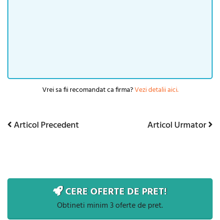
Vrei sa fii recomandat ca firma?
Vezi detalii aici.
Articol
Articol
Articol Precedent
Articol Urmator
Navigare
Precedent
Urmator
în
articole
CERE OFERTE DE PRET!
Obtineti minim 3 oferte de pret.