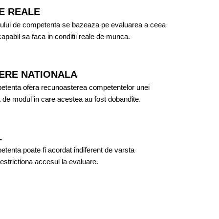
E REALE
atului de competenta se bazeaza pe evaluarea a ceea
apabil sa faca in conditii reale de munca.
ERE NATIONALA
petenta ofera recunoasterea competentelor unei
t de modul in care acestea au fost dobandite.
L
etenta poate fi acordat indiferent de varsta
restrictiona accesul la evaluare.