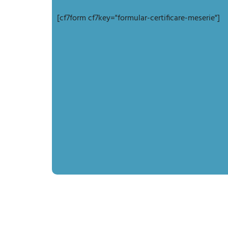
[cf7form cf7key="formular-certificare-meserie"]