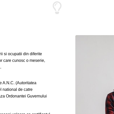
 si ocupatii din diferite
or care cunosc o meserie,
.
e A.N.C. (Autoritatea
l national de catre
 baza Ordonantei Guvernului